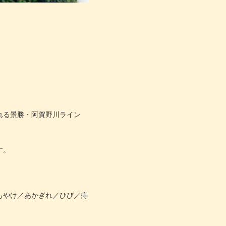
れる景勝・阿賀野川ライン
す。
もやけ／あかぎれ／ひび／痔