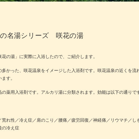
潟の名湯シリーズ 咲花の湯
咲花の湯」に実際に入浴したので、ご紹介します。
の多かった、咲花温泉をイメージした入浴剤です。咲花温泉の近くを流
います。
品の薬用入浴剤です。アルカリ湯に分類されます。効能は以下の通りで
／荒れ性／冷え症／肩のこり／腰痛／疲労回復／神経痛／リウマチ／し
後の冷え症