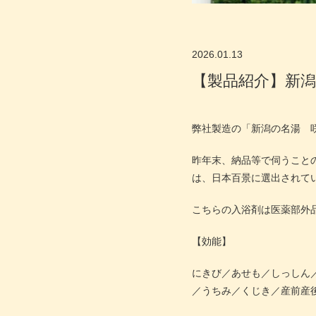
2026.01.13
【製品紹介】新
弊社製造の「新潟の名湯 
昨年末、納品等で伺うこと
は、日本百景に選出されて
こちらの入浴剤は医薬部外
【効能】
にきび／あせも／しっしん
／うちみ／くじき／産前産