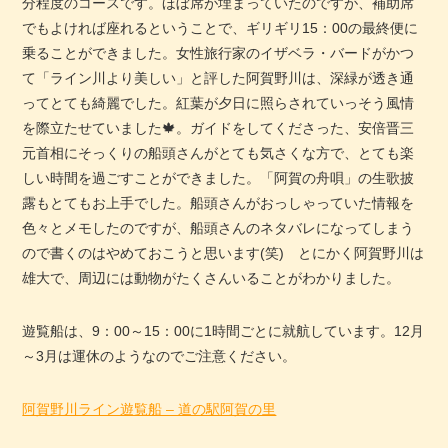
分程度のコースです。ほぼ席が埋まっていたのですが、補助席
でもよければ座れるということで、ギリギリ15：00の最終便に
乗ることができました。女性旅行家のイザベラ・バードがかつ
て「ライン川より美しい」と評した阿賀野川は、深緑が透き通
ってとても綺麗でした。紅葉が夕日に照らされていっそう風情
を際立たせていました🍁。ガイドをしてくださった、安倍晋三
元首相にそっくりの船頭さんがとても気さくな方で、とても楽
しい時間を過ごすことができました。「阿賀の舟唄」の生歌披
露もとてもお上手でした。船頭さんがおっしゃっていた情報を
色々とメモしたのですが、船頭さんのネタバレになってしまう
ので書くのはやめておこうと思います(笑) とにかく阿賀野川は
雄大で、周辺には動物がたくさんいることがわかりました。
遊覧船は、9：00～15：00に1時間ごとに就航しています。12月
～3月は運休のようなのでご注意ください。
阿賀野川ライン遊覧船 – 道の駅阿賀の里