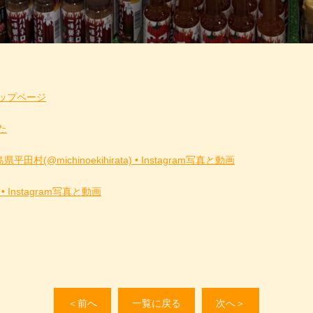
ップページ
た
@michinoekihirata) • Instagram写真と動画
 • Instagram写真と動画
＜前へ
一覧に戻る
次へ＞