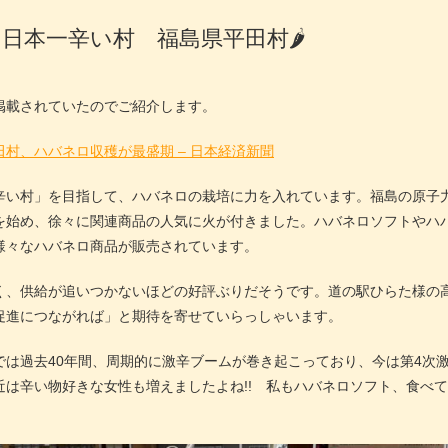
日本一辛い村 福島県平田村🌶
掲載されていたのでご紹介します。
村、ハバネロ収穫が最盛期 – 日本経済新聞
辛い村」を目指して、ハバネロの栽培に力を入れています。福島の原子
を始め、徐々に関連商品の人気に火が付きました。ハバネロソフトやハ
様々なハバネロ商品が販売されています。
く、供給が追いつかないほどの好評ぶりだそうです。道の駅ひらた様の
促進につながれば」と期待を寄せていらっしゃいます。
では過去40年間、周期的に激辛ブームが巻き起こっており、今は第4次
は辛い物好きな女性も増えましたよね!! 私もハバネロソフト、食べて