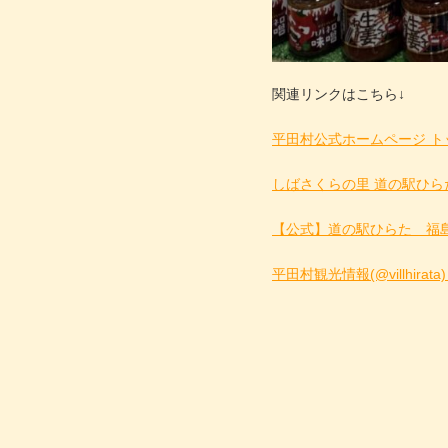
関連リンクはこちら↓
平田村公式ホームページ ト
しばさくらの里 道の駅ひら
【公式】道の駅ひらた 福島県平田村(
平田村観光情報(@villhirata)