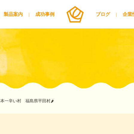
製品案内
成功事例
ブログ
企業
本一辛い村 福島県平田村🌶