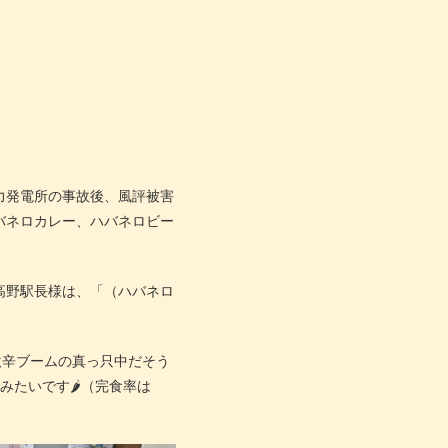
力発電所の事故後、風評被害
バネロカレー、ハバネロビー
高野駅長様は、「（ハバネロ
激辛ブームの真っ只中だそう
みたいです🌶（完食率は